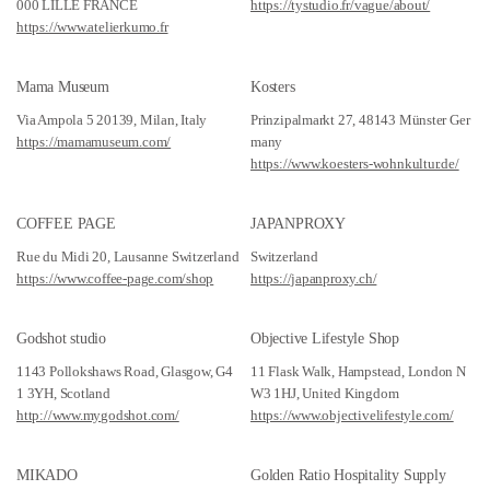
000 LILLE FRANCE
https://tystudio.fr/vague/about/
https://www.atelierkumo.fr
Mama Museum
Kosters
Via Ampola 5 20139, Milan, Italy
Prinzipalmarkt 27, 48143 Münster Ger
https://mamamuseum.com/
many
https://www.koesters-wohnkultur.de/
COFFEE PAGE
JAPANPROXY
Rue du Midi 20, Lausanne Switzerland
Switzerland
https://www.coffee-page.com/shop
https://japanproxy.ch/
Godshot studio
Objective Lifestyle Shop
1143 Pollokshaws Road, Glasgow, G4
11 Flask Walk, Hampstead, London N
1 3YH, Scotland
W3 1HJ, United Kingdom
http://www.mygodshot.com/
https://www.objectivelifestyle.com/
MIKADO
Golden Ratio Hospitality Supply