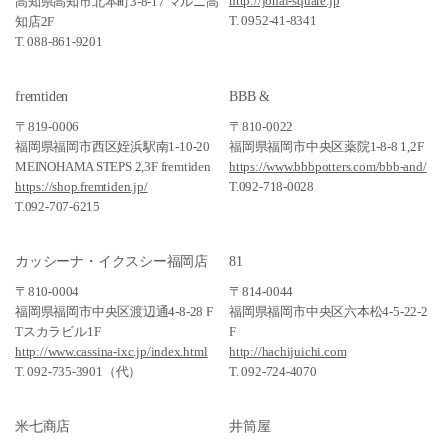
http://jonai-square.jp
高知県高知市北本町3-8-17 マルニ高
T. 0952-41-8341
知店2F
T. 088-861-9201
fremtiden
BBB &
〒819-0006
〒810-0022
福岡県福岡市西区姪浜駅南1-10-20
福岡県福岡市中央区薬院1-8-8 1,2F
MEINOHAMA STEPS 2,3F fremtiden
https://www.bbbpotters.com/bbb-and/
https://shop.fremtiden.jp/
T.092-718-0028
T.092-707-6215
カッシーナ・イクスシー福岡店
81
〒810-0004
〒814-0044
福岡県福岡市中央区渡辺通4-8-28 F
福岡県福岡市中央区六本松4-5-22-2
Tスカラビル1F
F
http://www.cassina-ixc.jp/index.html
http://hachijuichi.com
T. 092-735-3901（代）
T. 092-724-4070
米七商店
井筒屋