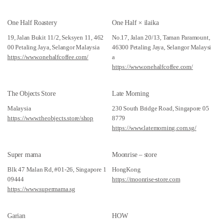
One Half Roastery
One Half × ilaika
19, Jalan Bukit 11/2, Seksyen 11, 462
No.17, Jalan 20/13, Taman Paramount,
00 Petaling Jaya, Selangor Malaysia
46300 Petaling Jaya, Selangor Malaysi
https://www.onehalfcoffee.com/
a
https://www.onehalfcoffee.com/
The Objects Store
Late Morning
Malaysia
230 South Bridge Road, Singapore 05
https://www.theobjects.store/shop
8779
https://www.latemorning.com.sg/
Super mama
Moonrise – store
Blk 47 Malan Rd, #01-26, Singapore 1
HongKong
09444
https://moonrise-store.com
https://www.supermama.sg
Garian
HOW