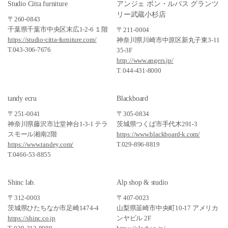
Studio Citta furniture
アンジェ ボン・ルパス グランツ
リー武蔵小杉店
〒260-0843
千葉県千葉市中央区末広1-2-6 １階
〒211-0004
https://studio-citta-furniture.com/
神奈川県川崎市中原区新丸子東3-11
T.043-306-7676
35-3F
http://www.angers.jp/
T. 044-431-8000
tandy ecru
Blackboard
〒251-0041
〒305-0834
神奈川県藤沢市辻堂神台1-3-1 テラ
茨城県つくば市手代木291-3
スモール湘南2階
https://www.blackboard-k.com/
https://www.tandey.com/
T.029-896-8819
T.0466-53-8855
Shinc lab.
Alp shop & studio
〒312-0003
〒407-0023
茨城県ひたちなか市足崎1474-4
山梨県韮崎市中央町10-17 アメリカ
https://shinc.co.jp
ンヤビル 2F