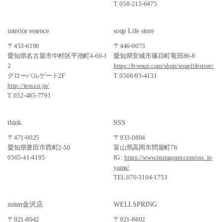
T. 058-215-6475
interior essence
soup Life store
〒453-6190
〒446-0073
愛知県名古屋市中村区平池町4-60-1
愛知県安城市篠目町竜田86-8
2
https://b-soup.com/shop/souplifestore/
グローバルゲート2F
T. 0566-93-4131
http://iess.co.jp/
T. 052-485-7791
think
SSS
〒471-0025
〒933-0804
愛知県豊田市西町2-50
富山県高岡市問屋町76
0565-41-4195
IG :
https://www.instagram.com/sss_to
yama/
TEL.070-3104-1753
zuiun金沢店
WELLSPRING
〒921-8042
〒921-8802