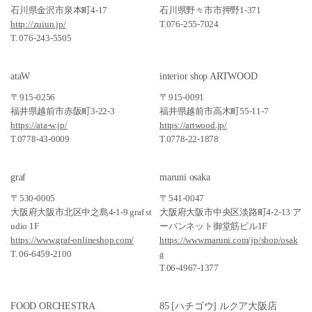
石川県金沢市泉本町4-17
石川県野々市市押野1-371
http://zuiun.jp/
T.076-255-7024
T. 076-243-5505
ataW
interior shop ARTWOOD
〒915-0256
〒915-0091
福井県越前市赤阪町3-22-3
福井県越前市高木町55-11-7
https://ata-w.jp/
https://artwood.jp/
T.0778-43-0009
T.0778-22-1878
graf
maruni osaka
〒530-0005
〒541-0047
大阪府大阪市北区中之島4-1-9 graf st
大阪府大阪市中央区淡路町4-2-13 ア
udio 1F
ーバンネット御堂筋ビル1F
https://www.graf-onlineshop.com/
https://www.maruni.com/jp/shop/osak
T. 06-6459-2100
a
T.06-4967-1377
FOOD ORCHESTRA
85 [ハチゴウ] ルクア大阪店