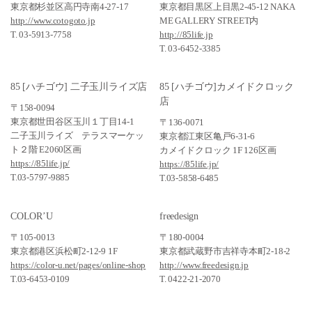
東京都杉並区高円寺南4-27-17
東京都目黒区上目黒2-45-12 NAKA
http://www.cotogoto.jp
ME GALLERY STREET内
T. 03-5913-7758
http://85life.jp
T. 03-6452-3385
85 [ハチゴウ] 二子玉川ライズ店
85 [ハチゴウ]カメイドクロック
店
〒158-0094
東京都世田谷区玉川１丁目14-1
〒136-0071
二子玉川ライズ テラスマーケッ
東京都江東区亀戸6-31-6
ト２階 E2060区画
カメイドクロック 1F 126区画
https://85life.jp/
https://85life.jp/
T.03-5797-9885
T.03-5858-6485
COLOR’U
freedesign
〒105-0013
〒180-0004
東京都港区浜松町2-12-9 1F
東京都武蔵野市吉祥寺本町2-18-2
https://color-u.net/pages/online-shop
http://www.freedesign.jp
T.03-6453-0109
T. 0422-21-2070