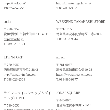
https://n-oka.net/
http://kohaku.luge.holy.jp/
T.0875-25-4256
T. 087-802-3551
cosha
WEEKEND TAKAHASHI STORE
〒790-0952
〒771-1705
愛媛県松山市朝生田町7-1-14 1F-C
徳島県阿波市阿波町医王寺288-6
https://cosha.jp
T. 0883-38-9044
T. 089-921-3121
LIVIN-FORT
attract
〒770-8052
〒781-0087
徳島県徳島市沖浜2-28−2
高知県高知市南久保10-28
http://www.livin-fort.com
https://www.attract-em.com/
T. 088-626-2308
T. 088-880-9877
ライフスタイルショップ＆ダイ
JONAI SQUARE
ニングCOMO
〒840-0041
佐賀県佐賀市城内1-６-10
〒780-0056