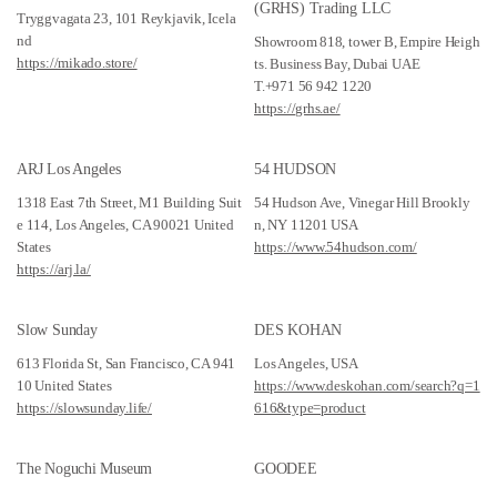
(GRHS) Trading LLC
Tryggvagata 23, 101 Reykjavik, Icela
nd
Showroom 818, tower B, Empire Heigh
https://mikado.store/
ts. Business Bay, Dubai UAE
T.+971 56 942 1220
https://grhs.ae/
ARJ Los Angeles
54 HUDSON
1318 East 7th Street, M1 Building Suit
54 Hudson Ave, Vinegar Hill Brookly
e 114, Los Angeles, CA 90021 United
n, NY 11201 USA
States​
https://www.54hudson.com/
https://arj.la/
Slow Sunday
DES KOHAN
613 Florida St, San Francisco, CA 941
Los Angeles, USA
10 United States
https://www.deskohan.com/search?q=1
https://slowsunday.life/
616&type=product
The Noguchi Museum
GOODEE