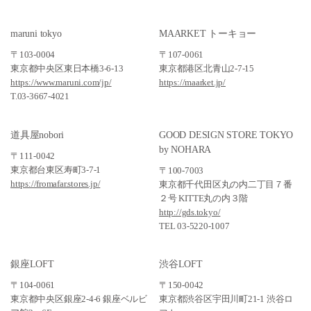
maruni tokyo
MAARKET トーキョー
〒103-0004
〒107-0061
東京都中央区東日本橋3-6-13
東京都港区北青山2-7-15
https://www.maruni.com/jp/
https://maarket.jp/
T.03-3667-4021
道具屋nobori
GOOD DESIGN STORE TOKYO
by NOHARA
〒111-0042
東京都台東区寿町3-7-1
〒100-7003
https://fromafar.stores.jp/
東京都千代田区丸の内二丁目７番
２号 KITTE丸の内３階
http://gds.tokyo/
TEL 03-5220-1007
銀座LOFT
渋谷LOFT
〒104-0061
〒150-0042
東京都中央区銀座2-4-6 銀座ベルビ
東京都渋谷区宇田川町21-1 渋谷ロ