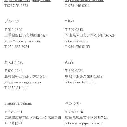
T.0737-52-2373
T. 073-446-0011
ブルック
cifaka
〒510-0829
〒700-0813
三重県四日市市城西町4-27
岡山県岡山市北区石関町6-3-2F
https://brook-japan.com
https://cifaka.jp
T. 059-337-8074
T. 086-236-0165
れんげじゅ
Am’s
〒690-0044
〒680-0834
島根県松江市浜乃木7-5-14
鳥取市永楽温泉町163-3
http://www.rengeju.co.jp
https://ams-tottori.jp
T. 0852-31-4111
maruni hiroshima
ペンシル
〒733-0831
〒730-0036
広島県広島市西区扇2-1-45 広島T-SI
広島県広島市中区袋町7-21
TE 2号館2F
http://www.p-pencil.com/