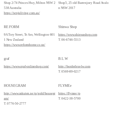
Shop 2/74 Princes Hwy, Milton NSW 2
Shop5, 25 old Barrenjoey Road Avalo
538 Australia
n NSW 2017
https://senjuliving.com.au/
RE:FORM
Shinwa Shop
9A Tory Street, Te Aro, Wellington 601
https://www.shinwashop.com
1 New Zealand
T. 06-6746-5513
https://www.reformhome.co.nz/
graf
B.L.W
https://www.graf-onlineshop.com/
http://borderless-lw.com
T. 0569-89-0217
HOUSEGRAM
FLYMEe
http://www.rakuten.ne.jp/gold/housegr
https://flymee.jp
am/
T. 0422-38-5700
T. 0776-50-2777