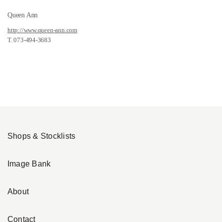
Queen Ann
http://www.queen-ann.com
T. 073-494-3683
Shops & Stocklists
Image Bank
About
Contact