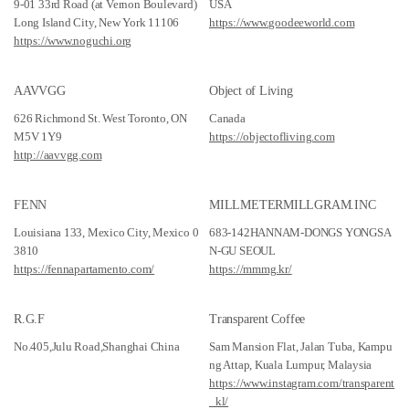
9-01 33rd Road (at Vernon Boulevard)
USA
Long Island City, New York 11106
https://www.goodeeworld.com
https://www.noguchi.org
AAVVGG
Object of Living
626 Richmond St. West Toronto, ON
Canada
M5V 1Y9
https://objectofliving.com
http://aavvgg.com
FENN
MILLMETERMILLGRAM.INC
Louisiana 133, Mexico City, Mexico 0
683-142HANNAM-DONGS YONGSA
3810
N-GU SEOUL
https://fennapartamento.com/
https://mmmg.kr/
R.G.F
Transparent Coffee
No.405,Julu Road,Shanghai China
Sam Mansion Flat, Jalan Tuba, Kampu
ng Attap, Kuala Lumpur, Malaysia
https://www.instagram.com/transparent
_kl/