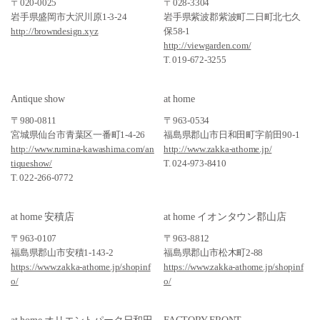
〒020-0025
〒028-3304
岩手県盛岡市大沢川原1-3-24
岩手県紫波郡紫波町二日町北七久
http://browndesign.xyz
保58-1
http://viewgarden.com/
T. 019-672-3255
Antique show
at home
〒980-0811
〒963-0534
宮城県仙台市青葉区一番町1-4-26
福島県郡山市日和田町字前田90-1
http://www.rumina-kawashima.com/an
http://www.zakka-athome.jp/
tiqueshow/
T. 024-973-8410
T. 022-266-0772
at home 安積店
at home イオンタウン郡山店
〒963-0107
〒963-8812
福島県郡山市安積1-143-2
福島県郡山市松木町2-88
https://www.zakka-athome.jp/shopinf
https://www.zakka-athome.jp/shopinf
o/
o/