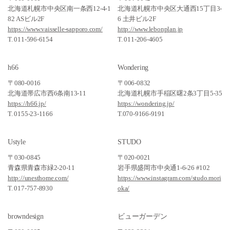
北海道札幌市中央区南一条西12-4-1
北海道札幌市中央区大通西15丁目3-
82 ASビル2F
6 土井ビル2F
https://www.vaisselle-sapporo.com/
http://www.lebonplan.jp
T. 011-596-6154
T. 011-206-4605
h66
Wondering
〒080-0016
〒006-0832
北海道帯広市西6条南13-11
北海道札幌市手稲区曙2条3丁目5-35
https://h66.jp/
https://wondering.jp/
T. 0155-23-1166
T.070-9166-9191
Ustyle
STUDO
〒030-0845
〒020-0021
青森県青森市緑2-20-11
岩手県盛岡市中央通1-6-26 #102
http://unesthome.com/
https://www.instagram.com/studo.mori
T. 017-757-8930
oka/
browndesign
ビューガーデン