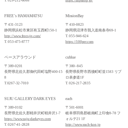
T. 029-212-8088
https://alpshop.jp/
FREE’s HAMAMATSU
MissionBay
〒431-3123
〒410-0823
静岡県浜松市東区有玉西町150-1
静岡県沼津市我入道南条寺69-1
http://www.frees-jp.com/
T. 055-946-624
T. 053-475-8777
https://100per.com
ペースアラウンド
cublue
〒389-0201
〒380–845
長野県北佐久郡御代田町塩野400-15
長野県長野市西後町町並1583 リプ
8
ロ表参道1F
T.0267-32-7010
T. 026-217-2835
SUJU GALLERY DARK EYES
each
〒389-0102
〒501-6001
長野県北佐久郡軽井沢町軽井沢1-7
岐阜県羽島郡岐南町上印食8-78 フ
https://www.suju-darkeyes.com
ォルテ21 1F
T. 0267-41-2828
http://www.each-kon.jp