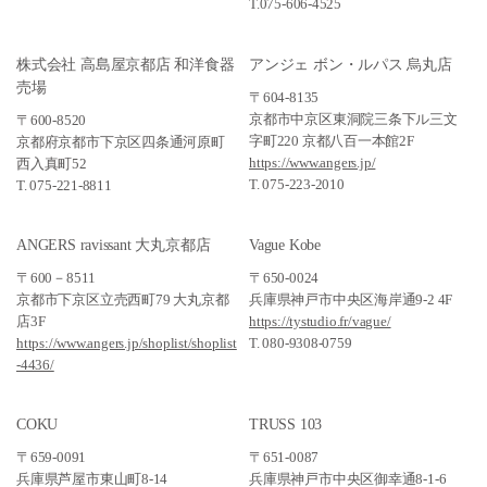
T.075-606-4525
株式会社 高島屋京都店 和洋食器
アンジェ ボン・ルパス 烏丸店
売場
〒604-8135
京都市中京区東洞院三条下ル三文
〒600-8520
字町220 京都八百一本館2F
京都府京都市下京区四条通河原町
https://www.angers.jp/
西入真町52
T. 075-223-2010
T. 075-221-8811
ANGERS ravissant 大丸京都店
Vague Kobe
〒600－8511
〒650-0024
京都市下京区立売西町79 大丸京都
兵庫県神戸市中央区海岸通9-2 4F
店3F
https://tystudio.fr/vague/
https://www.angers.jp/shoplist/shoplist
T. 080-9308-0759
-4436/
COKU
TRUSS 103
〒659-0091
〒651-0087
兵庫県芦屋市東山町8-14
兵庫県神戸市中央区御幸通8-1-6