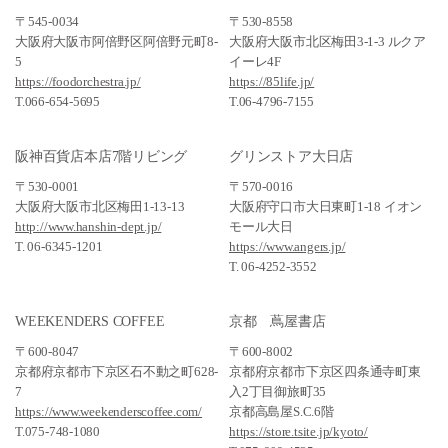
〒545-0034
〒530-8558
大阪府大阪市阿倍野区阿倍野元町8-
大阪府大阪市北区梅田3-1-3 ルクア
5
イーレ4F
https://foodorchestra.jp/
https://85life.jp/
T.066-654-5695
T.06-4796-7155
阪神百貨店本店7階リビング
グリンストア大日店
〒530-0001
〒570-0016
大阪府大阪市北区梅田1-13-13
大阪府守口市大日東町1-18 イオン
http://www.hanshin-dept.jp/
モール大日
T. 06-6345-1201
https://www.angers.jp/
T. 06-4252-3552
WEEKENDERS COFFEE
京都 蔦屋書店
〒600-8047
〒600-8002
京都府京都市下京区石不動之町628-
京都府京都市下京区四条通寺町東
7
入2丁目御旅町35
https://www.weekenderscoffee.com/
京都高島屋S.C.6階
T.075-748-1080
https://store.tsite.jp/kyoto/