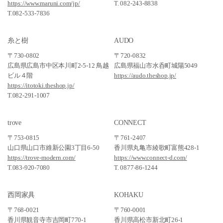
https://www.maruni.com/jp/
T. 082-243-8838
T.082-533-7836
糸と樹
AUDO
〒730-0802
〒720-0832
広島県広島市中区本川町2-5-12 鳥越
広島県福山市水呑町城陽5049
ビル４階
https://audo.theshop.jp/
https://itotoki.theshop.jp/
T.082-291-1007
trove
CONNECT
〒753-0815
〒761-2407
山口県山口市維新公園3丁目6-50
香川県丸亀市綾歌町富熊428-1
https://trove-modern.com/
https://www.connect-d.com/
T.083-920-7080
T. 0877-86-1244
西岡家具
KOHAKU
〒768-0021
〒760-0001
香川県観音寺市吉岡町770-1
香川県高松市新北町26-1