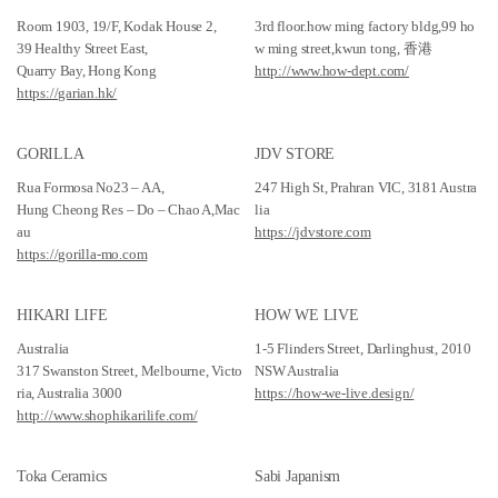
Room 1903, 19/F, Kodak House 2,
3rd floor.how ming factory bldg,99 ho
39 Healthy Street East,
w ming street,kwun tong, 香港
Quarry Bay, Hong Kong
http://www.how-dept.com/
https://garian.hk/
GORILLA
JDV STORE
Rua Formosa No23 – AA,
247 High St, Prahran VIC, 3181 Austra
Hung Cheong Res – Do – Chao A,Mac
lia
au
https://jdvstore.com
https://gorilla-mo.com
HIKARI LIFE
HOW WE LIVE
Australia
1-5 Flinders Street, Darlinghust, 2010
317 Swanston Street, Melbourne, Victo
NSW Australia
ria, Australia 3000
https://how-we-live.design/
http://www.shophikarilife.com/
Toka Ceramics
Sabi Japanism