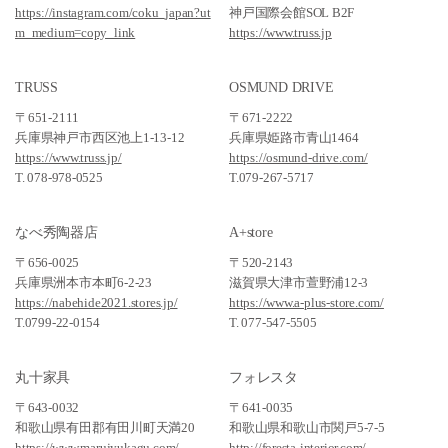
https://instagram.com/coku_japan?ut
神戸国際会館SOL B2F
m_medium=copy_link
https://www.truss.jp
TRUSS
OSMUND DRIVE
〒651-2111
〒671-2222
兵庫県神戸市西区池上1-13-12
兵庫県姫路市青山1464
https://www.truss.jp/
https://osmund-drive.com/
T. 078-978-0525
T.079-267-5717
なべ秀陶器店
A+store
〒656-0025
〒520-2143
兵庫県洲本市本町6-2-23
滋賀県大津市萱野浦12-3
https://nabehide2021.stores.jp/
https://www.a-plus-store.com/
T.0799-22-0154
T. 077-547-5505
丸十家具
フォレスタ
〒643-0032
〒641-0035
和歌山県有田郡有田川町天満20
和歌山県和歌山市関戸5-7-5
https://www.marujyukagu.com/
http://foresta-interior.com/