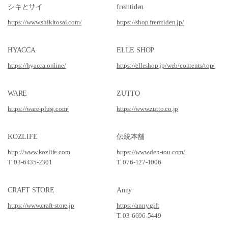
シキとサイ
fremtiden
https://www.shikitosai.com/
https://shop.fremtiden.jp/
HYACCA
ELLE SHOP
https://hyacca.online/
https://elleshop.jp/web/contents/top/
WARE
ZUTTO
https://ware-plusj.com/
https://www.zutto.co.jp
KOZLIFE
伝統本舗
http://www.kozlife.com
https://www.den-tou.com/
T. 03-6435-2301
T. 076-127-1006
CRAFT STORE
Anny
https://www.craft-store.jp
https://anny.gift
T. 03-6696-5449