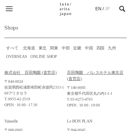
EN
/
JP
Shops
すべて
北海道
東北
関東
中部
近畿
中国
四国
九州
OVERSEAS
ONLINE SHOP
株式会社 百田陶園 (直営店)
百田陶園 パレスホテル東京店
(直営店)
〒844-0024
佐賀県西松浦郡有田町赤坂丙2351-1
〒100-0005
69アリタセラ
東京都千代田区丸の内1-1-1
T. 0955-42-2519
T. 03-6273-4765
OPEN : 10:00 - 17:30
OPEN : 10:00 - 19:00
Vaisselle
Le BON PLAN
〒060-0061
〒064-0042