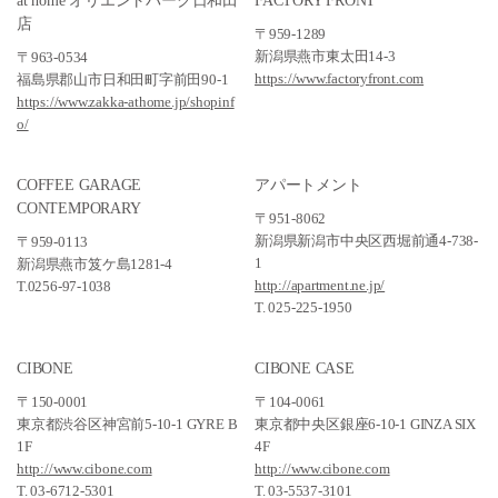
at home オリエントパーク日和田
FACTORY FRONT
店
〒959-1289
新潟県燕市東太田14-3
〒963-0534
https://www.factoryfront.com
福島県郡山市日和田町字前田90-1
https://www.zakka-athome.jp/shopinf
o/
COFFEE GARAGE
アパートメント
CONTEMPORARY
〒951-8062
新潟県新潟市中央区西堀前通4-738-
〒959-0113
1
新潟県燕市笈ケ島1281-4
http://apartment.ne.jp/
T.0256-97-1038
T. 025-225-1950
CIBONE
CIBONE CASE
〒150-0001
〒104-0061
東京都渋谷区神宮前5-10-1 GYRE B
東京都中央区銀座6-10-1 GINZA SIX
1F
4F
http://www.cibone.com
http://www.cibone.com
T. 03-6712-5301
T. 03-5537-3101