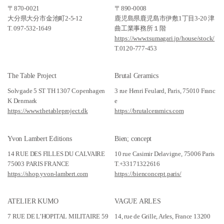
〒870-0021
〒890-0008
大分県大分市金池町2-5-12
鹿児島県鹿児島市伊敷1丁目3-20 津
T. 097-532-1649
曲工業事務所１階
https://www.tsumagari.jp/house/stock/
T.0120-777-453
The Table Project
Brutal Ceramics
Solvgade 5 ST TH 1307 Copenhagen
3 rue Henri Feulard, Paris, 75010 Franc
K Denmark
e
https://www.thetableproject.dk
https://brutalceramics.com
Yvon Lambert Editions
Bien; concept
14 RUE DES FILLES DU CALVAIRE
10 rue Casimir Delavigne, 75006 Paris
75003 PARIS FRANCE
T.+33171322616
https://shop.yvon-lambert.com
https://bienconcept.paris/
ATELIER KUMO
VAGUE ARLES
7 RUE DE L’HOPITAL MILITAIRE 59
14, rue de Grille, Arles, France 13200