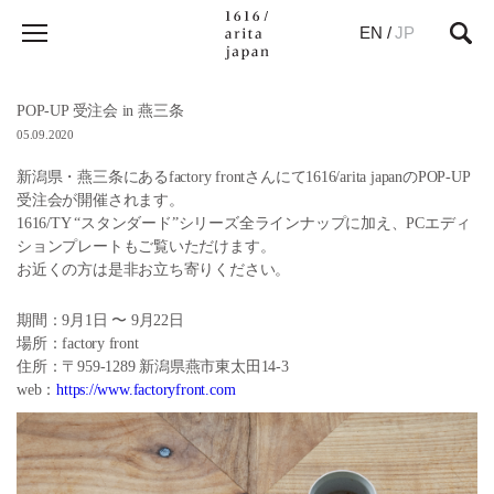
EN
/
JP
POP-UP 受注会 in 燕三条
05.09.2020
新潟県・燕三条にあるfactory frontさんにて1616/arita japanのPOP-UP
受注会が開催されます。
1616/TY “スタンダード”シリーズ全ラインナップに加え、PCエディ
ションプレートもご覧いただけます。
お近くの方は是非お立ち寄りください。
期間：9月1日 〜 9月22日
場所：factory front
住所：〒959-1289 新潟県燕市東太田14-3
web：
https://www.factoryfront.com