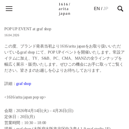
EN
/
JP
POP UP EVENT at graf shop
16.04.2026
この度、ブランド発表当初より1616/arita japanをお取り扱いいただ
いているgraf shop にて、POP UPイベントを開催いたします。常設ア
イテムに加え、TY、S&B、PC、CMA、MANZの全ラインナップを
幅広く展示・販売いたします。ぜひこの機会にお手に取ってご覧く
ださい。皆さまのお越しを心よりお待ちしております。
詳細：
graf shop
<1616/arita japan pop up>
会期：2026年4月14日(火) – 4月26日(日)
定休日：20日(月)
営業時間：10:30 – 18:00
場所：graf shop (大阪府大阪市北区中之島4-1-9 graf studio 1F)