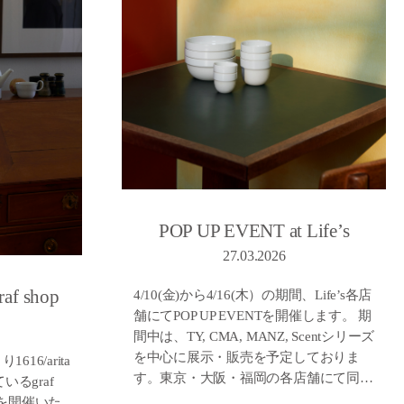
POP UP EVENT at Life’s
27.03.2026
af shop
4/10(金)から4/16(木）の期間、Life’s各店
舗にてPOP UP EVENTを開催します。 期
間中は、TY, CMA, MANZ, Scentシリーズ
を中心に展示・販売を予定しておりま
16/arita
す。東京・大阪・福岡の各店舗にて同…
いるgraf
ントを開催いた