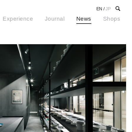
EN
/
JP
Experience
Journal
News
Shops