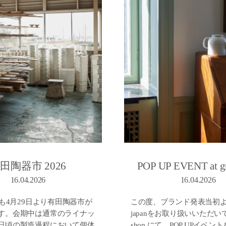
POP UP EVENT at gr
田陶器市 2026
16.04.2026
16.04.2026
この度、ブランド発表当初より16
年も4月29日より有田陶器市が
japanをお取り扱いいただいて
す。会期中は通常のライナッ
shop にて、POP UPイベ
日頃の製造過程において個体