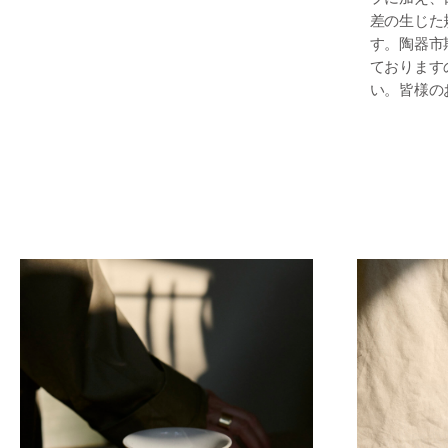
差の生じた
す。陶器市
ております
い。皆様の