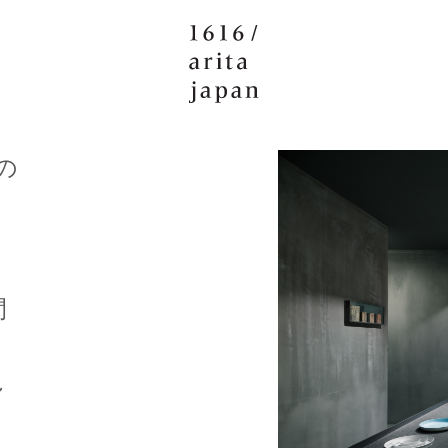
の
間
し