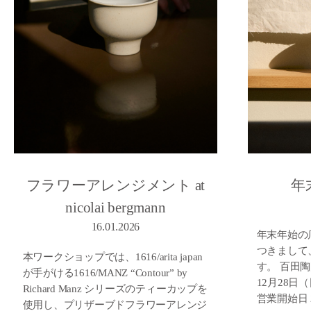
フラワーアレンジメント at
年
nicolai bergmann
16.01.2026
年末年始の
つきまして
本ワークショップでは、1616/arita japan
す。 百田陶
が手がける1616/MANZ “Contour” by
12月28日
Richard Manz シリーズのティーカップを
営業開始日 2
使用し、プリザーブドフラワーアレンジ