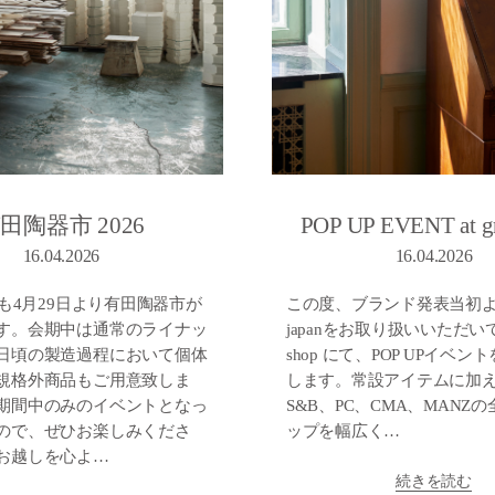
POP UP EVENT at gr
田陶器市 2026
16.04.2026
16.04.2026
この度、ブランド発表当初より16
年も4月29日より有田陶器市が
japanをお取り扱いいただいて
す。会期中は通常のライナッ
shop にて、POP UPイベ
日頃の製造過程において個体
します。常設アイテムに加え
規格外商品もご用意致しま
S&B、PC、CMA、MANZ
期間中のみのイベントとなっ
ップを幅広く…
ので、ぜひお楽しみくださ
お越しを心よ…
続きを読む