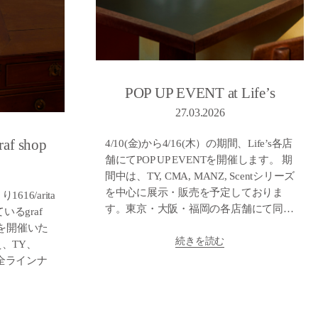
POP UP EVENT at Life’s
27.03.2026
af shop
4/10(金)から4/16(木）の期間、Life’s各店
舗にてPOP UP EVENTを開催します。 期
間中は、TY, CMA, MANZ, Scentシリーズ
を中心に展示・販売を予定しておりま
16/arita
す。東京・大阪・福岡の各店舗にて同…
いるgraf
ントを開催いた
続きを読む
、TY、
の全ラインナ